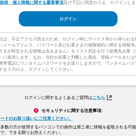
規程・個人情報に関する重要事項
及び下記に同意のうえ、ログインしま
ログイン
社は、不正アクセス防止のため、ログイン時にデバイス等から得られる
（メールアドレス、パスワード及びお客さまの保険契約に関する情報等
さまが特定される情報は含みません）をリスク判定を行う提携先企業（
）に提供します。なお、当社が必要と判断した場合、登録メールまたは
携帯電話にワンタイムパスワードをお送りしますので、ワンタイムパス
ドを入力の上、ログインしてください。
ログインに関するよくあるご質問は
こちら
セキュリティに関する注意事項:
ワードのお取り扱いにご注意ください。
定多数の方が使用するパソコンでの操作は第三者に情報を盗取される可
ので、できる限りお控えください。