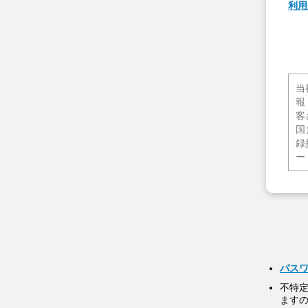
利用
当
報
客
国
録
ー
パス
不特
ます