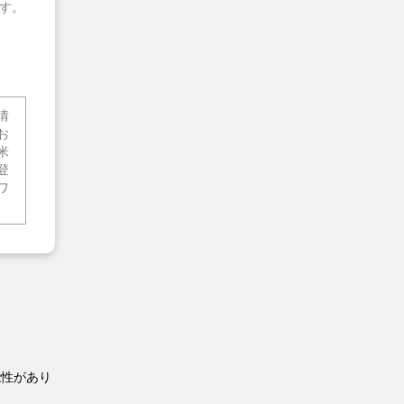
す。
情
お
米
登
ワ
能性があり